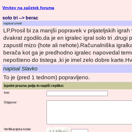
Vrnitev na začetek foruma
solo tri --> berac
napisal umek
LP.Prosil bi za manjši popravek v prijateljskih igr
dvakrat zgodilo,da je en igralec igral solo tri ,drugi 
zapustil mizo (hote ali nehote).Računalniška igralka
berača kot ga je predhodno igralec napovedal temv
nepošteno do tistega ,ki je imel zelo dobre karte.H
napisal Slavko
To je (pred 1 tednom) popravljeno.
Izpolni prazna polja in napiši repliko:
Ime:
Odgovor:
Verifikacijska koda: